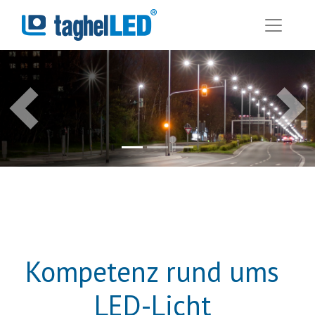
Previous
Next
Kompetenz rund ums
LED
-Licht