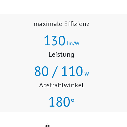
maximale Effizienz
130
lm/W
Leistung
80 / 110
W
Abstrahlwinkel
180
°