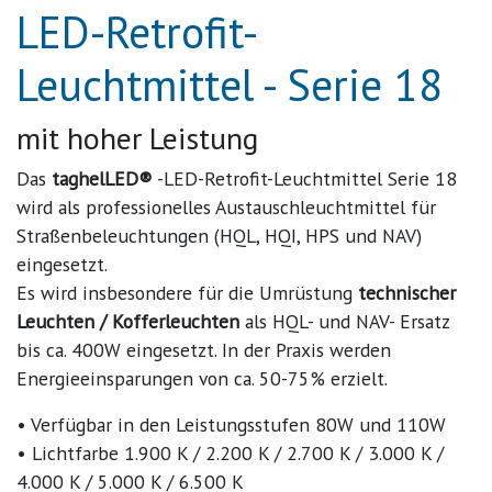
LED-Retrofit-
Leuchtmittel - Serie 18
mit hoher Leistung
Das
taghelLED®
-
LED
-Retrofit-Leuchtmittel Serie 18
wird als professionelles Austauschleuchtmittel für
Straßenbeleuchtungen (
HQL
,
HQI
,
HPS
und
NAV
)
eingesetzt.
Es wird insbesondere für die Umrüstung
technischer
Leuchten / Kofferleuchten
als
HQL
- und
NAV
- Ersatz
bis ca. 400W eingesetzt. In der Praxis werden
Energieeinsparungen von ca. 50-75% erzielt.
• Verfügbar in den Leistungsstufen 80W und 110W
• Lichtfarbe 1.900 K / 2.200 K / 2.700 K / 3.000 K /
4.000 K / 5.000 K / 6.500 K